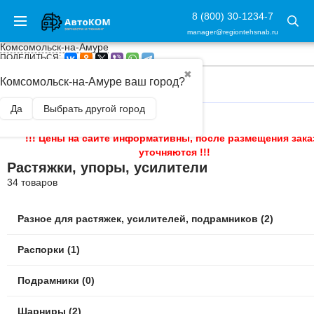
8 (800) 30-1234-7
manager@regiontehsnab.ru
Комсомольск-на-Амуре
ПОДЕЛИТЬСЯ:
✖
Комсомольск-на-Амуре ваш город?
ГЛАВНАЯ
/
РАСТЯЖКИ, УПОРЫ, УСИЛИТЕЛИ
Да
Выбрать другой город
!!! Цены на сайте информативны, после размещения зака
уточняются !!!
Растяжки, упоры, усилители
34 товаров
Разное для растяжек, усилителей, подрамников (2)
Распорки (1)
Подрамники (0)
Шарниры (2)