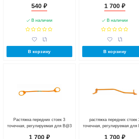
4х4 в сборе
2110-2112
540
1 700
₽
₽
В наличии
В наличии
В корзину
В корзину
Растяжка передних стоек 3
растяжка передних стоек 
точечная, регулируемая для B@3
точечная, регулируемая для
2108-2110 (карбюратор)
1117, 1118, 1119 "l@da K@LIN
1 700
1 700
₽
₽
2190, 2191 "l@da gr@nt@