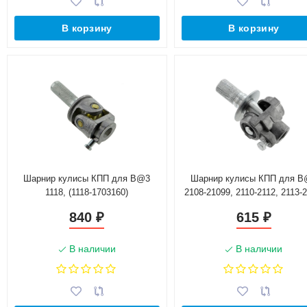
В корзину
В корзину
Шарнир кулисы КПП для B@3
Шарнир кулисы КПП для B
1118, (1118-1703160)
2108-21099, 2110-2112, 2113-2
2170-2172 L@DA Prior@, 21
840
615
₽
₽
L@DA Gr@nt@
В наличии
В наличии