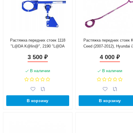
Растяжка передних стоек 1118
Растяжка передних стоек K
"L@DA K@lin@", 2190 "L@DA
Ceed (2007-2012), Hyundai i
Gr@nt@", 2192 "L@DA K@lin@ 2"
(2007-2011) "Техномастер
3 500
4 000
₽
₽
(16кл)(V1.4,1.6)(с доп.опорой) (3х)
"ТехноМастер"
В наличии
В наличии
В корзину
В корзину