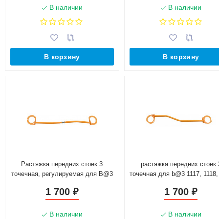
В наличии
В наличии
В корзину
В корзину
Растяжка передних стоек 3
растяжка передних стоек 
точечная, регулируемая для B@3
точечная для b@3 1117, 1118,
2170, 2171, 2172 "L@DA Prior@"
"l@da K@LIN@", 2190, 2191 
1 700
1 700
₽
₽
gr@nt@"
В наличии
В наличии