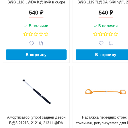
B@3 1118 L@DA K@lin@ в сборе
B@3 1119 "L@DA K@lin@", 
(1118-8231015)
"L@DA Prior@", 2192 "L@
540
540
₽
₽
K@lin@ 2" хэтчбэк в сборе (1
8231010)
В наличии
В наличии
В корзину
В корзину
Амортизатор (упор) задней двери
Растяжка передних стоек 
B@3 21213, 21214, 2131 L@DA
точечная, регулируемая для