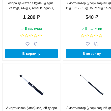
опора двигателя l@da l@яgus,
Амортизатор (упор) задней д
vesт@, XR@Y, renault logan ii,
B@3 2172 "L@DA Prior@" в с
sandero ii, kaptur, clio (дв. k4m)
(2172-8231010)
1 280
540
₽
₽
нижняя задняя с подушкой и
сайлентблоком в сборе
В наличии
В наличии
В корзину
В корзину
Амортизатор (упор) задней двери
Амортизатор (упор) задней д