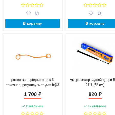
В корзину
В корзину
растяжка передних стоек 3
Амортизатор задней двери 
точечная, регулируемая для b@3
2111 (62 см)
1117, 1118, 1119 "l@da K@LIN@",
1 700
820
₽
₽
2190, 2191 "l@da gr@nt@"
В наличии
В наличии