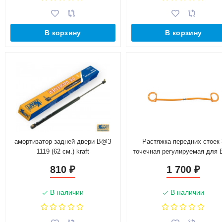
В корзину
В корзину
амортизатор задней двери В@З
Растяжка передних стоек 
1119 (62 см.) kraft
точечная регулируемая для
2170, 2171, 2172 "L@DA Pri
810
1 700
₽
₽
В наличии
В наличии